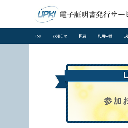
メ
イ
ン
コ
ン
Top
お知らせ
概要
利用申請
規
メ
テ
ン
イ
ツ
ン
に
ナ
移
ビ
動
ゲ
ー
シ
ョ
ン