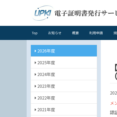
メ
イ
ン
コ
ン
Top
お知らせ
概要
利用申請
規
メ
テ
ン
イ
ツ
年
ン
2026年度
に
度
ナ
移
2025年度
ビ
動
ゲ
（
2024年度
ー
シ
2023年度
ョ
202
2022年度
ン
メ
2021年度
認