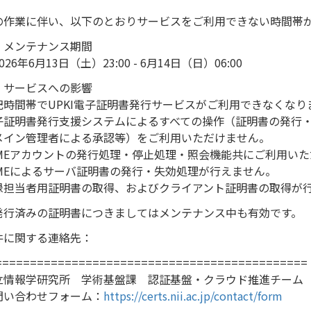
。
の作業に伴い、以下のとおりサービスをご利用できない時間帯
．メンテナンス期間
26年6月13日（土）23:00 - 6月14日（日）06:00
．サービスへの影響
記時間帯でUPKI電子証明書発行サービスがご利用できなくなり
子証明書発行支援システムによるすべての操作（証明書の発行
メイン管理者による承認等）をご利用いただけません。
CMEアカウントの発行処理・停止処理・照会機能共にご利用い
CMEによるサーバ証明書の発行・失効処理が行えません。
録担当者用証明書の取得、およびクライアント証明書の取得が
発行済みの証明書につきましてはメンテナンス中も有効です。
件に関する連絡先：
=============================================
立情報学研究所 学術基盤課 認証基盤・クラウド推進チーム
問い合わせフォーム：
https://certs.nii.ac.jp/contact/form